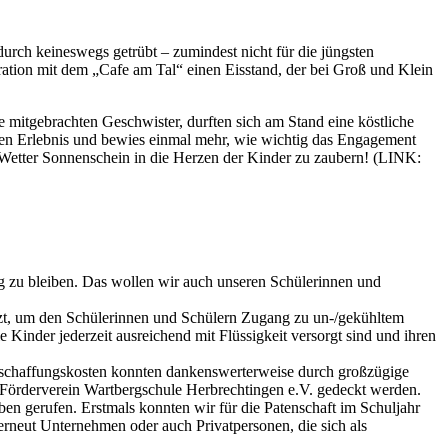
urch keineswegs getrübt – zumindest nicht für die jüngsten
ation mit dem „Cafe am Tal“ einen Eisstand, der bei Groß und Klein
 mitgebrachten Geschwister, durften sich am Stand eine köstliche
chen Erlebnis und bewies einmal mehr, wie wichtig das Engagement
em Wetter Sonnenschein in die Herzen der Kinder zu zaubern! (LINK:
hig zu bleiben. Das wollen wir auch unseren Schülerinnen und
setzt, um den Schülerinnen und Schülern Zugang zu un-/gekühltem
inder jederzeit ausreichend mit Flüssigkeit versorgt sind und ihren
Anschaffungskosten konnten dankenswerterweise durch großzügige
rderverein Wartbergschule Herbrechtingen e.V. gedeckt werden.
ben gerufen. Erstmals konnten wir für die Patenschaft im Schuljahr
ut Unternehmen oder auch Privatpersonen, die sich als