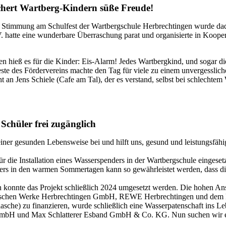
schert Wartberg-Kindern süße Freude!
ie Stimmung am Schulfest der Wartbergschule Herbrechtingen wurde dad
 hatte eine wunderbare Überraschung parat und organisierte in Kooper
 hieß es für die Kinder: Eis-Alarm! Jedes Wartbergkind, und sogar die
este des Fördervereins machte den Tag für viele zu einem unvergessli
t an Jens Schiele (Cafe am Tal), der es verstand, selbst bei schlecht
 Schüler frei zugänglich
u einer gesunden Lebensweise bei und hilft uns, gesund und leistungsfä
für die Installation eines Wasserspenders in der Wartbergschule einge
s in den warmen Sommertagen kann so gewährleistet werden, dass die K
en konnte das Projekt schließlich 2024 umgesetzt werden. Die hohen 
ischen Werke Herbrechtingen GmbH, REWE Herbrechtingen und dem Fö
asche) zu finanzieren, wurde schließlich eine Wasserpatenschaft ins Le
bH und Max Schlatterer Esband GmbH & Co. KG. Nun suchen wir erne