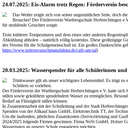
24.07.2025: Eis-Alarm trotz Regen: Förderverein be
Das Wetter zeigte sich von seiner ungemütlichen Seite, doch d
Besucher! Der Förderverein Wartbergschule Herbrechtingen e.V.
für strahlende Gesichter sorgte.
Trotz kühlerer Temperaturen und dem einen oder anderen Regentropfen
Abkühlung abholen – natürlich völlig kostenlos. Diese großzügige G
des Vereins für die Schulgemeinschaft ist. Ein großes Dankeschön geh
https://www.tortenwunschmanufaktur.de/cafe-am-tal
)
20.03.2025: Wasserspender für alle Schülerinnen und
Trinkwasser gilt als unser wichtigstes Lebensmittel. Es trägt z
Schülern so vorleben.
Der Förderverein der Wartbergschule Herbrechtingen e.V. hatte sich 
stillen sowie gekühltem sprudelndem Wasser zu ermöglichen. Besonder
Bedarf an Flüssigkeit stillen können.
In Zusammenarbeit mit der Schulleitung und der Stadt Herbrechting
Spenden von der Allkauf haus GmbH, Elektrotechnik TT, der Techn
Um die laufenden, jährlichen Zusatzkosten (Serviceleistung und Gasfl
2024/2025 folgende Firmen gewinnen: Firma NeSt GmbH, Holzer Gm
Wasserpaten an unserer Schule engagieren möchten.