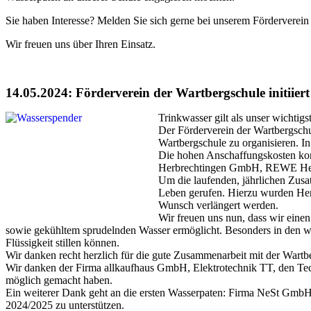
Sie haben Interesse? Melden Sie sich gerne bei unserem Förderverein
Wir freuen uns über Ihren Einsatz.
14.05.2024: Förderverein der Wartbergschule initiier
Trinkwasser gilt als unser wichtig
Der Förderverein
der Wartbergschu
Wartbergschule zu organisieren. I
Die hohen Anschaffungskosten k
Herbrechtingen GmbH
,
R
EWE Her
Um die laufenden, jährlichen Zusa
Leben gerufen
. Hierzu wurden
He
Wunsch verlängert werden.
Wir freuen uns nun, dass wir eine
sowie gekühltem sprudelnden Wasser ermöglicht. Besonders in den wa
Flüssigkeit stillen können.
Wir danken recht herzlich für die gute Zusammenarbeit mit der Wartb
Wir danken der Firma
allkauf
haus
GmbH, Elektrotechnik TT,
den Tec
möglich gemacht haben.
Ein weiterer Dank geht an die ersten Wasserpaten: Firma
NeSt
GmbH, 
2024/2025 zu unterstützen.