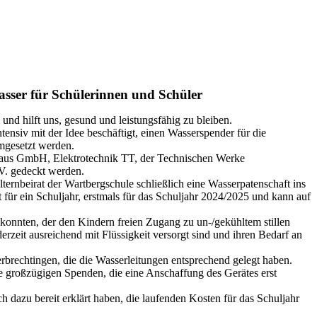
asser für Schüler
innen und Schüler
und hilft uns, gesund und leistungsfähig zu bleiben.
intensiv mit der Idee beschäftigt, einen Wasserspender für die
umgesetzt werden.
aus
GmbH,
Elektrotechnik TT
, der Technischen Werke
V. gedeckt werden.
ternbeirat der Wartbergschule schließlich eine Wasserpatenschaft
ins
lt für ein Schuljahr, erstmals für das Schuljahr 2024/2025 und kann auf
n konnten, der den Kindern freien Zugang zu
un
-/gekühltem stillen
eit ausreichend mit Flüssigkeit versorgt sind und ihren Bedarf an
brechtingen, die die Wasserleitungen entsprechend gelegt haben.
 großzügigen Spenden, die eine Anschaffung
des Gerätes
erst
dazu bereit erklärt haben, die laufenden Kosten für das Schuljahr