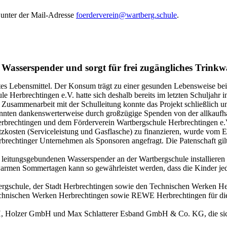
 unter der Mail-Adresse
foerderverein@wartberg.schule
.
t Wasserspender und sorgt für frei zugängliches Trinkw
stes Lebensmittel. Der Konsum trägt zu einer gesunden Lebensweise bei 
le Herbrechtingen e.V.
hatte sich deshalb bereits im letzten Schuljahr 
n Zusammenarbeit mit der Schulleitung konnte das Projekt schließlich 
onnten
dankenswerterweise
durch großzügige Spenden von der
allkauf
h
brechtingen und dem Förderverein Wartbergschule Herbrechtingen e.
tzkosten (Serviceleistung und Gasflasche) zu finanzieren, wurde vom El
rbrechtinger
Unternehmen als Sponsoren a
ngefragt
. Die Patenschaft gi
n leitungsgebundenen Wasserspender an der Wartbergschule installiere
rmen Sommertagen kann so gewährleistet werden, dass die Kinder jederz
ergschule, der Stadt Herbrechtingen sowie den
T
echnischen Werken Her
hnischen Werken Herbrechtingen sowie
REWE Herbrechtingen für die
Holzer GmbH und Max Schlatterer
Esband
GmbH & Co. KG, die sich 